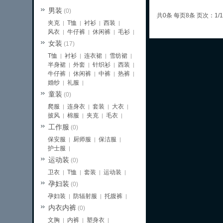
男装
(0)
共0条 每页8条 页次：1/1
夹克
T恤
衬衫
西装
|
|
|
|
风衣
牛仔裤
休闲裤
毛衫
|
|
|
|
女装
(17)
T恤
衬衫
连衣裙
雪纺裙
|
|
|
|
半身裙
外套
针织衫
西装
|
|
|
|
牛仔裤
休闲裤
中裤
热裤
|
|
|
|
婚纱
礼服
|
|
童装
(0)
爬服
连身衣
套装
大衣
|
|
|
|
披风
棉服
夹克
毛衣
|
|
|
|
工作服
(0)
保安服
厨师服
保洁服
|
|
|
护士服
|
运动装
(0)
卫衣
T恤
套装
运动装
|
|
|
|
孕妇装
(0)
孕妇装
防辐射服
托腹裤
|
|
|
内衣内裤
(0)
文胸
内裤
塑身衣
|
|
|